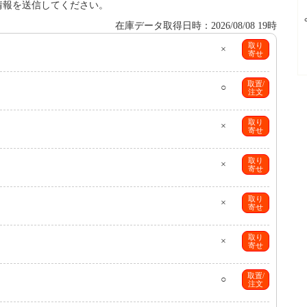
情報を送信してください。
在庫データ取得日時：2026/08/08 19時
取り
×
寄せ
取置/
○
注文
取り
×
寄せ
取り
×
寄せ
取り
×
寄せ
取り
×
寄せ
取置/
○
注文