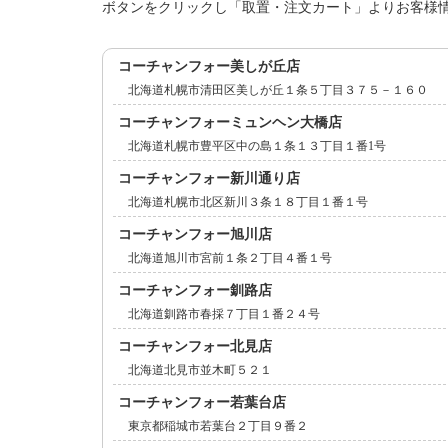
ボタンをクリックし「取置・注文カート」よりお客様
コーチャンフォー美しが丘店
北海道札幌市清田区美しが丘１条５丁目３７５－１６０
コーチャンフォーミュンヘン大橋店
北海道札幌市豊平区中の島１条１３丁目１番1号
コーチャンフォー新川通り店
北海道札幌市北区新川３条１８丁目１番１号
コーチャンフォー旭川店
北海道旭川市宮前１条２丁目４番１号
コーチャンフォー釧路店
北海道釧路市春採７丁目１番２４号
コーチャンフォー北見店
北海道北見市並木町５２１
コーチャンフォー若葉台店
東京都稲城市若葉台２丁目９番２