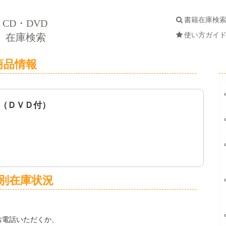
書籍在庫検
CD・DVD
使い方ガイ
在庫検索
商品情報
（ＤＶＤ付）
別在庫状況
お電話いただくか、