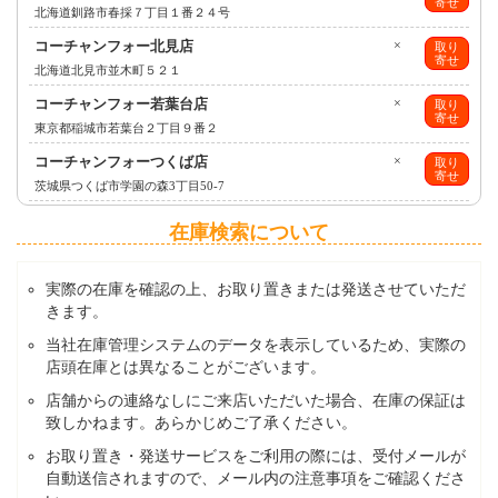
寄せ
北海道釧路市春採７丁目１番２４号
コーチャンフォー北見店
×
取り
寄せ
北海道北見市並木町５２１
コーチャンフォー若葉台店
×
取り
寄せ
東京都稲城市若葉台２丁目９番２
コーチャンフォーつくば店
×
取り
寄せ
茨城県つくば市学園の森3丁目50-7
在庫検索について
実際の在庫を確認の上、お取り置きまたは発送させていただ
きます。
当社在庫管理システムのデータを表示しているため、実際の
店頭在庫とは異なることがございます。
店舗からの連絡なしにご来店いただいた場合、在庫の保証は
致しかねます。あらかじめご了承ください。
お取り置き・発送サービスをご利用の際には、受付メールが
自動送信されますので、メール内の注意事項をご確認くださ