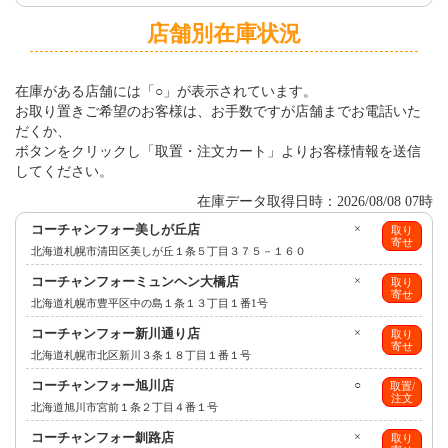
店舗別在庫状況
在庫がある店舗には「○」が表示されています。
お取り置きご希望のお客様は、お手数ですが店舗までお電話いた
だくか、
ボタンをクリックし「取置・注文カート」よりお客様情報を送信
してください。
在庫データ取得日時：2026/08/08 07時
コーチャンフォー美しが丘店
×
取り
寄せ
北海道札幌市清田区美しが丘１条５丁目３７５－１６０
コーチャンフォーミュンヘン大橋店
×
取り
寄せ
北海道札幌市豊平区中の島１条１３丁目１番1号
コーチャンフォー新川通り店
×
取り
寄せ
北海道札幌市北区新川３条１８丁目１番１号
コーチャンフォー旭川店
○
取置/
注文
北海道旭川市宮前１条２丁目４番１号
コーチャンフォー釧路店
×
取り