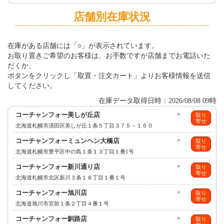
店舗別在庫状況
在庫がある店舗には「○」が表示されています。
お取り置きご希望のお客様は、お手数ですが店舗までお電話いた
だくか、
ボタンをクリックし「取置・注文カート」よりお客様情報を送信
してください。
在庫データ取得日時：2026/08/08 09時
コーチャンフォー美しが丘店
×
取り
寄せ
北海道札幌市清田区美しが丘１条５丁目３７５－１６０
コーチャンフォーミュンヘン大橋店
×
取り
寄せ
北海道札幌市豊平区中の島１条１３丁目１番1号
コーチャンフォー新川通り店
×
取り
寄せ
北海道札幌市北区新川３条１８丁目１番１号
コーチャンフォー旭川店
×
取り
寄せ
北海道旭川市宮前１条２丁目４番１号
コーチャンフォー釧路店
×
取り