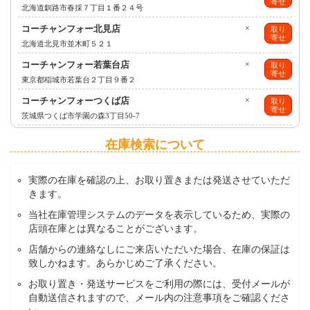
寄せ
北海道釧路市春採７丁目１番２４号
コーチャンフォー北見店
×
取り
寄せ
北海道北見市並木町５２１
コーチャンフォー若葉台店
×
取り
寄せ
東京都稲城市若葉台２丁目９番２
コーチャンフォーつくば店
×
取り
寄せ
茨城県つくば市学園の森3丁目50-7
在庫検索について
実際の在庫を確認の上、お取り置きまたは発送させていただ
きます。
当社在庫管理システムのデータを表示しているため、実際の
店頭在庫とは異なることがございます。
店舗からの連絡なしにご来店いただいた場合、在庫の保証は
致しかねます。あらかじめご了承ください。
お取り置き・発送サービスをご利用の際には、受付メールが
自動送信されますので、メール内の注意事項をご確認くださ