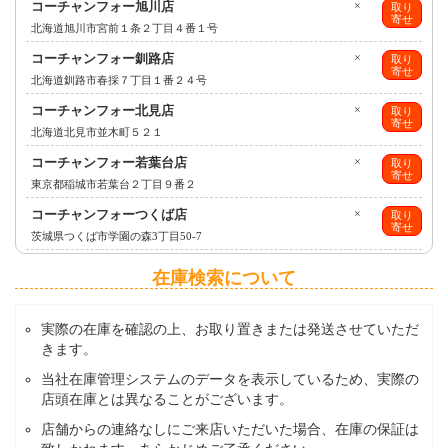
コーチャンフォー旭川店
×
取り
寄せ
北海道旭川市宮前１条２丁目４番１号
コーチャンフォー釧路店
×
取り
寄せ
北海道釧路市春採７丁目１番２４号
コーチャンフォー北見店
×
取り
寄せ
北海道北見市並木町５２１
コーチャンフォー若葉台店
×
取り
寄せ
東京都稲城市若葉台２丁目９番２
コーチャンフォーつくば店
×
取り
寄せ
茨城県つくば市学園の森3丁目50-7
在庫検索について
実際の在庫を確認の上、お取り置きまたは発送させていただ
きます。
当社在庫管理システムのデータを表示しているため、実際の
店頭在庫とは異なることがございます。
店舗からの連絡なしにご来店いただいた場合、在庫の保証は