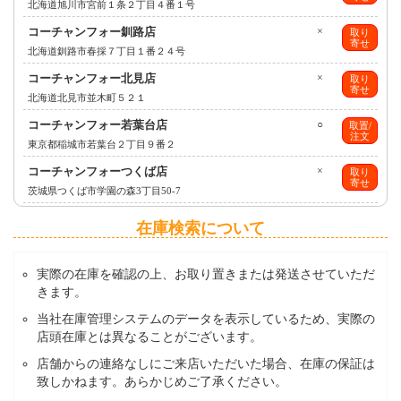
北海道旭川市宮前１条２丁目４番１号
コーチャンフォー釧路店
×
取り
寄せ
北海道釧路市春採７丁目１番２４号
コーチャンフォー北見店
×
取り
寄せ
北海道北見市並木町５２１
コーチャンフォー若葉台店
○
取置/
注文
東京都稲城市若葉台２丁目９番２
コーチャンフォーつくば店
×
取り
寄せ
茨城県つくば市学園の森3丁目50-7
在庫検索について
実際の在庫を確認の上、お取り置きまたは発送させていただ
きます。
当社在庫管理システムのデータを表示しているため、実際の
店頭在庫とは異なることがございます。
店舗からの連絡なしにご来店いただいた場合、在庫の保証は
致しかねます。あらかじめご了承ください。