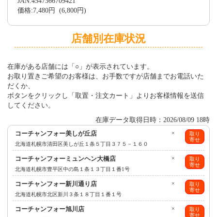
JAN:4547366709421
価格:7,480円 (6,800円)
店舗別在庫状況
在庫がある店舗には「○」が表示されています。
お取り置きご希望のお客様は、お手数ですが店舗までお電話いた
だくか、
ボタンをクリックし「取置・注文カート」よりお客様情報を送信
してください。
在庫データ取得日時：2026/08/09 18時
コーチャンフォー美しが丘店
×
取り
寄せ
北海道札幌市清田区美しが丘１条５丁目３７５－１６０
コーチャンフォーミュンヘン大橋店
×
取り
寄せ
北海道札幌市豊平区中の島１条１３丁目１番1号
コーチャンフォー新川通り店
×
取り
寄せ
北海道札幌市北区新川３条１８丁目１番１号
コーチャンフォー旭川店
×
取り
寄せ