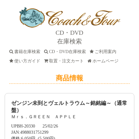
CD・DVD
在庫検索
書籍在庫検索
CD・DVD在庫検索
ご利用案内
使い方ガイド
取置・注文カート
ホームページ
商品情報
ゼンジン未到とヴェルトラウム～銘銘編～（通常
盤）
Ｍｒｓ．ＧＲＥＥＮ ＡＰＰＬＥ
UPBH-20330 25/02/26
JAN:4988031751299
価格:6,050円 (5,500円)