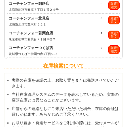
コーチャンフォー釧路店
○
取置/
注文
北海道釧路市春採７丁目１番２４号
コーチャンフォー北見店
○
取置/
注文
北海道北見市並木町５２１
コーチャンフォー若葉台店
○
取置/
注文
東京都稲城市若葉台２丁目９番２
コーチャンフォーつくば店
○
取置/
注文
茨城県つくば市学園の森3丁目50-7
在庫検索について
実際の在庫を確認の上、お取り置きまたは発送させていただ
きます。
当社在庫管理システムのデータを表示しているため、実際の
店頭在庫とは異なることがございます。
店舗からの連絡なしにご来店いただいた場合、在庫の保証は
致しかねます。あらかじめご了承ください。
お取り置き・発送サービスをご利用の際には、受付メールが