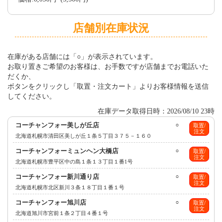
店舗別在庫状況
在庫がある店舗には「○」が表示されています。
お取り置きご希望のお客様は、お手数ですが店舗までお電話いた
だくか、
ボタンをクリックし「取置・注文カート」よりお客様情報を送信
してください。
在庫データ取得日時：2026/08/10 23時
コーチャンフォー美しが丘店
○
取置/
注文
北海道札幌市清田区美しが丘１条５丁目３７５－１６０
コーチャンフォーミュンヘン大橋店
○
取置/
注文
北海道札幌市豊平区中の島１条１３丁目１番1号
コーチャンフォー新川通り店
○
取置/
注文
北海道札幌市北区新川３条１８丁目１番１号
コーチャンフォー旭川店
○
取置/
注文
北海道旭川市宮前１条２丁目４番１号