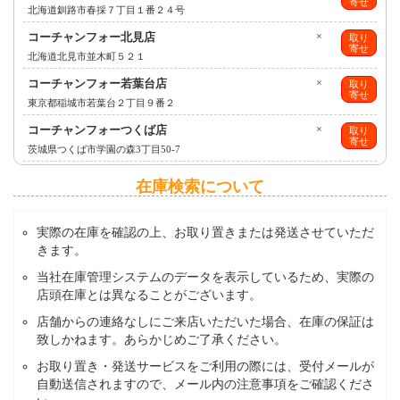
寄せ
北海道釧路市春採７丁目１番２４号
コーチャンフォー北見店
×
取り
寄せ
北海道北見市並木町５２１
コーチャンフォー若葉台店
×
取り
寄せ
東京都稲城市若葉台２丁目９番２
コーチャンフォーつくば店
×
取り
寄せ
茨城県つくば市学園の森3丁目50-7
在庫検索について
実際の在庫を確認の上、お取り置きまたは発送させていただ
きます。
当社在庫管理システムのデータを表示しているため、実際の
店頭在庫とは異なることがございます。
店舗からの連絡なしにご来店いただいた場合、在庫の保証は
致しかねます。あらかじめご了承ください。
お取り置き・発送サービスをご利用の際には、受付メールが
自動送信されますので、メール内の注意事項をご確認くださ