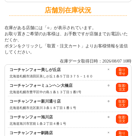
店舗別在庫状況
在庫がある店舗には「○」が表示されています。
お取り置きご希望のお客様は、お手数ですが店舗までお電話いた
だくか、
ボタンをクリックし「取置・注文カート」よりお客様情報を送信
してください。
在庫データ取得日時：2026/08/07 10時
コーチャンフォー美しが丘店
×
取り
寄せ
北海道札幌市清田区美しが丘１条５丁目３７５－１６０
コーチャンフォーミュンヘン大橋店
○
取置/
注文
北海道札幌市豊平区中の島１条１３丁目１番1号
コーチャンフォー新川通り店
○
取置/
注文
北海道札幌市北区新川３条１８丁目１番１号
コーチャンフォー旭川店
○
取置/
注文
北海道旭川市宮前１条２丁目４番１号
コーチャンフォー釧路店
×
取り