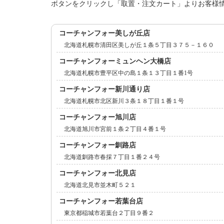
ボタンをクリックし「取置・注文カート」よりお客様
コーチャンフォー美しが丘店
北海道札幌市清田区美しが丘１条５丁目３７５－１６０
コーチャンフォーミュンヘン大橋店
北海道札幌市豊平区中の島１条１３丁目１番1号
コーチャンフォー新川通り店
北海道札幌市北区新川３条１８丁目１番１号
コーチャンフォー旭川店
北海道旭川市宮前１条２丁目４番１号
コーチャンフォー釧路店
北海道釧路市春採７丁目１番２４号
コーチャンフォー北見店
北海道北見市並木町５２１
コーチャンフォー若葉台店
東京都稲城市若葉台２丁目９番２