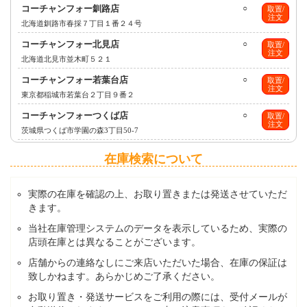
コーチャンフォー釧路店
○
取置/
注文
北海道釧路市春採７丁目１番２４号
コーチャンフォー北見店
○
取置/
注文
北海道北見市並木町５２１
コーチャンフォー若葉台店
○
取置/
注文
東京都稲城市若葉台２丁目９番２
コーチャンフォーつくば店
○
取置/
注文
茨城県つくば市学園の森3丁目50-7
在庫検索について
実際の在庫を確認の上、お取り置きまたは発送させていただ
きます。
当社在庫管理システムのデータを表示しているため、実際の
店頭在庫とは異なることがございます。
店舗からの連絡なしにご来店いただいた場合、在庫の保証は
致しかねます。あらかじめご了承ください。
お取り置き・発送サービスをご利用の際には、受付メールが