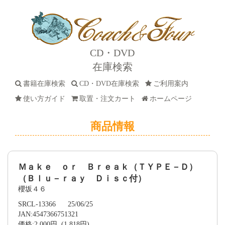
CD・DVD
在庫検索
書籍在庫検索
CD・DVD在庫検索
ご利用案内
使い方ガイド
取置・注文カート
ホームページ
商品情報
Ｍａｋｅ ｏｒ Ｂｒｅａｋ（ＴＹＰＥ－Ｄ）
（Ｂｌｕ－ｒａｙ Ｄｉｓｃ付）
櫻坂４６
SRCL-13366 25/06/25
JAN:4547366751321
価格:2,000円 (1,818円)