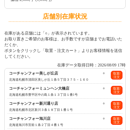
店舗別在庫状況
在庫がある店舗には「○」が表示されています。
お取り置きご希望のお客様は、お手数ですが店舗までお電話いた
だくか、
ボタンをクリックし「取置・注文カート」よりお客様情報を送信
してください。
在庫データ取得日時：2026/08/09 17時
コーチャンフォー美しが丘店
○
取置/
注文
北海道札幌市清田区美しが丘１条５丁目３７５－１６０
コーチャンフォーミュンヘン大橋店
○
取置/
注文
北海道札幌市豊平区中の島１条１３丁目１番1号
コーチャンフォー新川通り店
○
取置/
注文
北海道札幌市北区新川３条１８丁目１番１号
コーチャンフォー旭川店
○
取置/
注文
北海道旭川市宮前１条２丁目４番１号