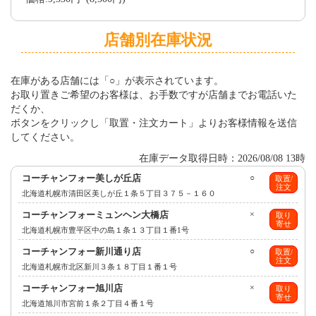
店舗別在庫状況
在庫がある店舗には「○」が表示されています。
お取り置きご希望のお客様は、お手数ですが店舗までお電話いた
だくか、
ボタンをクリックし「取置・注文カート」よりお客様情報を送信
してください。
在庫データ取得日時：2026/08/08 13時
コーチャンフォー美しが丘店
○
取置/
注文
北海道札幌市清田区美しが丘１条５丁目３７５－１６０
コーチャンフォーミュンヘン大橋店
×
取り
寄せ
北海道札幌市豊平区中の島１条１３丁目１番1号
コーチャンフォー新川通り店
○
取置/
注文
北海道札幌市北区新川３条１８丁目１番１号
コーチャンフォー旭川店
×
取り
寄せ
北海道旭川市宮前１条２丁目４番１号