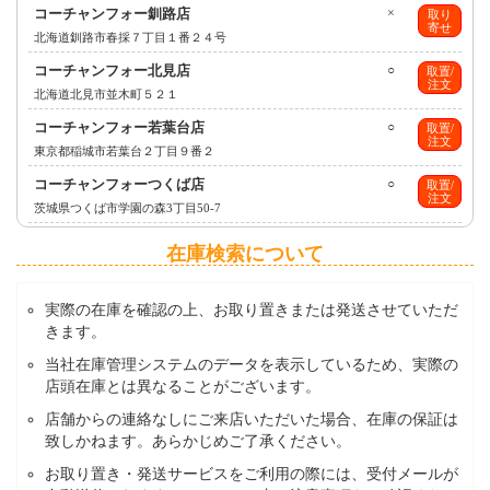
コーチャンフォー釧路店
×
取り
寄せ
北海道釧路市春採７丁目１番２４号
コーチャンフォー北見店
○
取置/
注文
北海道北見市並木町５２１
コーチャンフォー若葉台店
○
取置/
注文
東京都稲城市若葉台２丁目９番２
コーチャンフォーつくば店
○
取置/
注文
茨城県つくば市学園の森3丁目50-7
在庫検索について
実際の在庫を確認の上、お取り置きまたは発送させていただ
きます。
当社在庫管理システムのデータを表示しているため、実際の
店頭在庫とは異なることがございます。
店舗からの連絡なしにご来店いただいた場合、在庫の保証は
致しかねます。あらかじめご了承ください。
お取り置き・発送サービスをご利用の際には、受付メールが