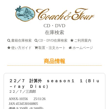
CD・DVD
在庫検索
書籍在庫検索
CD・DVD在庫検索
ご利用案内
使い方ガイド
取置・注文カート
ホームページ
商品情報
２２／７ 計算外 ｓｅａｓｏｎ１ １（Ｂｌｕ
－ｒａｙ Ｄｉｓｃ）
２２／７／三四郎
ANSX-10356 25/11/26
JAN:4534530160805
価格:9,350円 (8,500円)