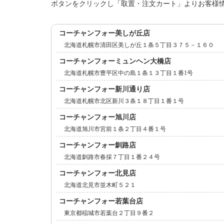
ボタンをクリックし「取置・注文カート」よりお客様
コーチャンフォー美しが丘店
北海道札幌市清田区美しが丘１条５丁目３７５－１６０
コーチャンフォーミュンヘン大橋店
北海道札幌市豊平区中の島１条１３丁目１番1号
コーチャンフォー新川通り店
北海道札幌市北区新川３条１８丁目１番１号
コーチャンフォー旭川店
北海道旭川市宮前１条２丁目４番１号
コーチャンフォー釧路店
北海道釧路市春採７丁目１番２４号
コーチャンフォー北見店
北海道北見市並木町５２１
コーチャンフォー若葉台店
東京都稲城市若葉台２丁目９番２