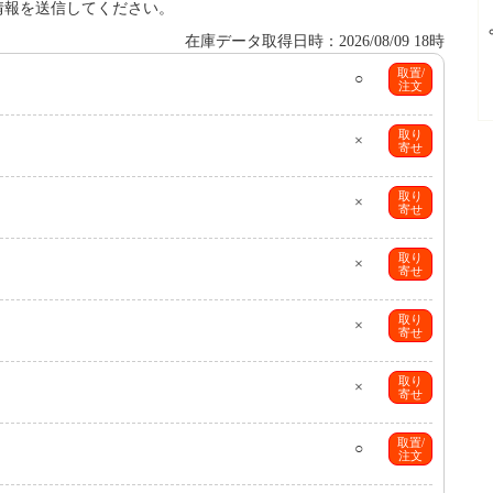
情報を送信してください。
在庫データ取得日時：2026/08/09 18時
取置/
○
注文
取り
×
寄せ
取り
×
寄せ
取り
×
寄せ
取り
×
寄せ
取り
×
寄せ
取置/
○
注文