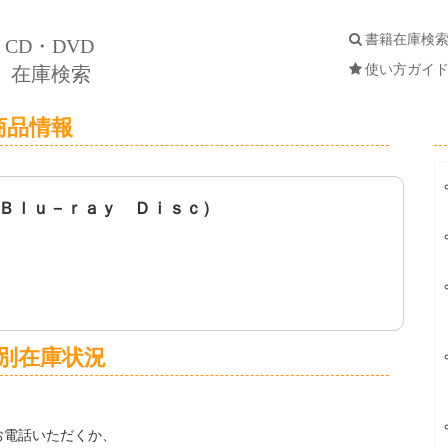
書籍在庫検
CD・DVD
使い方ガイ
在庫検索
商品情報
Ｂｌｕ－ｒａｙ Ｄｉｓｃ）
別在庫状況
お電話いただくか、