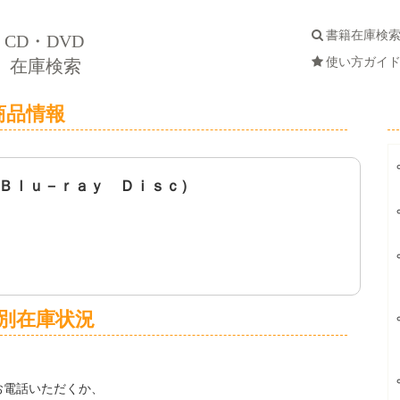
書籍在庫検
CD・DVD
使い方ガイ
在庫検索
商品情報
Ｂｌｕ－ｒａｙ Ｄｉｓｃ）
別在庫状況
お電話いただくか、