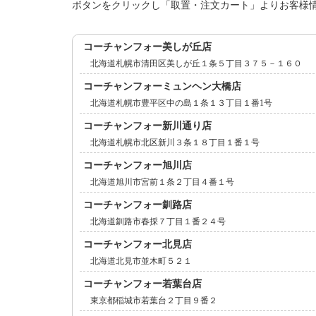
ボタンをクリックし「取置・注文カート」よりお客様
コーチャンフォー美しが丘店
北海道札幌市清田区美しが丘１条５丁目３７５－１６０
コーチャンフォーミュンヘン大橋店
北海道札幌市豊平区中の島１条１３丁目１番1号
コーチャンフォー新川通り店
北海道札幌市北区新川３条１８丁目１番１号
コーチャンフォー旭川店
北海道旭川市宮前１条２丁目４番１号
コーチャンフォー釧路店
北海道釧路市春採７丁目１番２４号
コーチャンフォー北見店
北海道北見市並木町５２１
コーチャンフォー若葉台店
東京都稲城市若葉台２丁目９番２