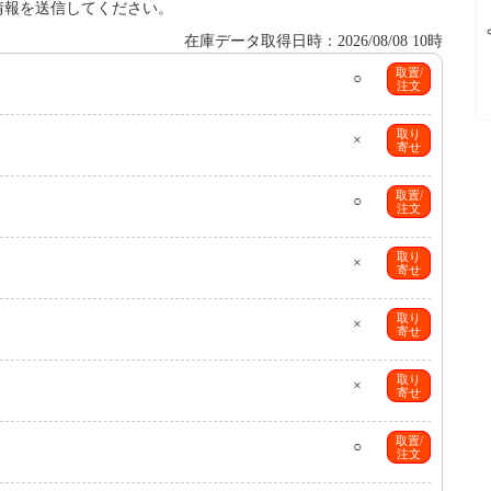
情報を送信してください。
在庫データ取得日時：2026/08/08 10時
取置/
○
注文
取り
×
寄せ
取置/
○
注文
取り
×
寄せ
取り
×
寄せ
取り
×
寄せ
取置/
○
注文