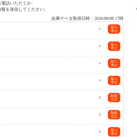
お電話いただくか、
情報を送信してください。
在庫データ取得日時：2026/08/08 17時
取り
×
寄せ
取り
×
寄せ
取り
×
寄せ
取り
×
寄せ
取置/
○
注文
取置/
○
注文
取り
×
寄せ