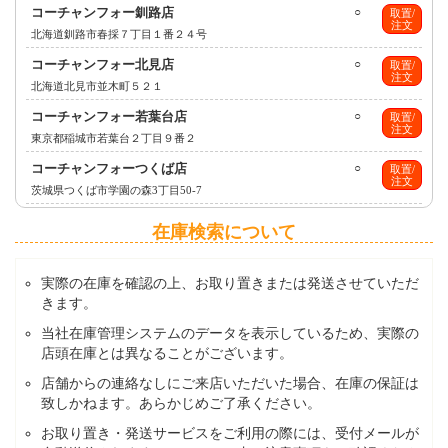
コーチャンフォー釧路店
○
取置/
注文
北海道釧路市春採７丁目１番２４号
コーチャンフォー北見店
○
取置/
注文
北海道北見市並木町５２１
コーチャンフォー若葉台店
○
取置/
注文
東京都稲城市若葉台２丁目９番２
コーチャンフォーつくば店
○
取置/
注文
茨城県つくば市学園の森3丁目50-7
在庫検索について
実際の在庫を確認の上、お取り置きまたは発送させていただ
きます。
当社在庫管理システムのデータを表示しているため、実際の
店頭在庫とは異なることがございます。
店舗からの連絡なしにご来店いただいた場合、在庫の保証は
致しかねます。あらかじめご了承ください。
お取り置き・発送サービスをご利用の際には、受付メールが