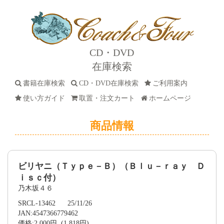
CD・DVD
在庫検索
書籍在庫検索
CD・DVD在庫検索
ご利用案内
使い方ガイド
取置・注文カート
ホームページ
商品情報
ビリヤニ（Ｔｙｐｅ－Ｂ）（Ｂｌｕ－ｒａｙ Ｄ
ｉｓｃ付）
乃木坂４６
SRCL-13462 25/11/26
JAN:4547366779462
価格:2,000円 (1,818円)