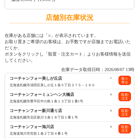
店舗別在庫状況
在庫がある店舗には「○」が表示されています。
お取り置きご希望のお客様は、お手数ですが店舗までお電話いた
だくか、
ボタンをクリックし「取置・注文カート」よりお客様情報を送信
してください。
在庫データ取得日時：2026/08/07 13時
コーチャンフォー美しが丘店
×
取り
寄せ
北海道札幌市清田区美しが丘１条５丁目３７５－１６０
コーチャンフォーミュンヘン大橋店
○
取置/
注文
北海道札幌市豊平区中の島１条１３丁目１番1号
コーチャンフォー新川通り店
○
取置/
注文
北海道札幌市北区新川３条１８丁目１番１号
コーチャンフォー旭川店
○
取置/
注文
北海道旭川市宮前１条２丁目４番１号