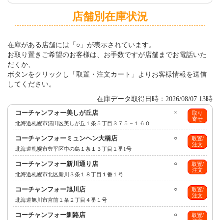
店舗別在庫状況
在庫がある店舗には「○」が表示されています。
お取り置きご希望のお客様は、お手数ですが店舗までお電話いた
だくか、
ボタンをクリックし「取置・注文カート」よりお客様情報を送信
してください。
在庫データ取得日時：2026/08/07 13時
コーチャンフォー美しが丘店
×
取り
寄せ
北海道札幌市清田区美しが丘１条５丁目３７５－１６０
コーチャンフォーミュンヘン大橋店
○
取置/
注文
北海道札幌市豊平区中の島１条１３丁目１番1号
コーチャンフォー新川通り店
○
取置/
注文
北海道札幌市北区新川３条１８丁目１番１号
コーチャンフォー旭川店
○
取置/
注文
北海道旭川市宮前１条２丁目４番１号
コーチャンフォー釧路店
○
取置/