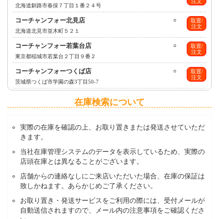
注文
北海道釧路市春採７丁目１番２４号
コーチャンフォー北見店
○
取置/
注文
北海道北見市並木町５２１
コーチャンフォー若葉台店
○
取置/
注文
東京都稲城市若葉台２丁目９番２
コーチャンフォーつくば店
○
取置/
注文
茨城県つくば市学園の森3丁目50-7
在庫検索について
実際の在庫を確認の上、お取り置きまたは発送させていただ
きます。
当社在庫管理システムのデータを表示しているため、実際の
店頭在庫とは異なることがございます。
店舗からの連絡なしにご来店いただいた場合、在庫の保証は
致しかねます。あらかじめご了承ください。
お取り置き・発送サービスをご利用の際には、受付メールが
自動送信されますので、メール内の注意事項をご確認くださ