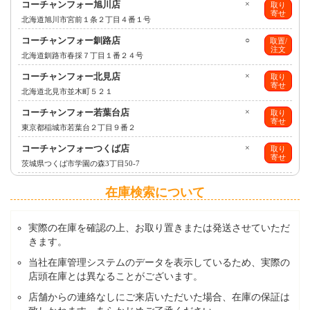
コーチャンフォー旭川店
×
取り
寄せ
北海道旭川市宮前１条２丁目４番１号
コーチャンフォー釧路店
○
取置/
注文
北海道釧路市春採７丁目１番２４号
コーチャンフォー北見店
×
取り
寄せ
北海道北見市並木町５２１
コーチャンフォー若葉台店
×
取り
寄せ
東京都稲城市若葉台２丁目９番２
コーチャンフォーつくば店
×
取り
寄せ
茨城県つくば市学園の森3丁目50-7
在庫検索について
実際の在庫を確認の上、お取り置きまたは発送させていただ
きます。
当社在庫管理システムのデータを表示しているため、実際の
店頭在庫とは異なることがございます。
店舗からの連絡なしにご来店いただいた場合、在庫の保証は