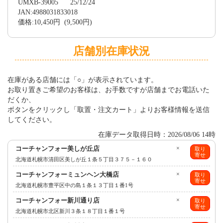
UMXB-39005 25/12/24
JAN:4988031833018
価格:10,450円 (9,500円)
店舗別在庫状況
在庫がある店舗には「○」が表示されています。
お取り置きご希望のお客様は、お手数ですが店舗までお電話いた
だくか、
ボタンをクリックし「取置・注文カート」よりお客様情報を送信
してください。
在庫データ取得日時：2026/08/06 14時
コーチャンフォー美しが丘店
×
取り
寄せ
北海道札幌市清田区美しが丘１条５丁目３７５－１６０
コーチャンフォーミュンヘン大橋店
×
取り
寄せ
北海道札幌市豊平区中の島１条１３丁目１番1号
コーチャンフォー新川通り店
×
取り
寄せ
北海道札幌市北区新川３条１８丁目１番１号