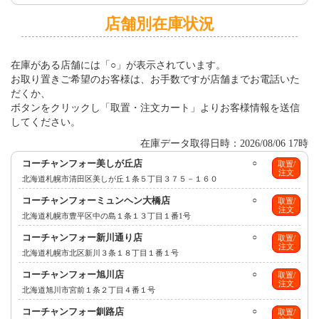
店舗別在庫状況
在庫がある店舗には「○」が表示されています。
お取り置きご希望のお客様は、お手数ですが店舗までお電話いた
だくか、
ボタンをクリックし「取置・注文カート」よりお客様情報を送信
してください。
在庫データ取得日時：2026/08/06 17時
コーチャンフォー美しが丘店
○
取置/
注文
北海道札幌市清田区美しが丘１条５丁目３７５－１６０
コーチャンフォーミュンヘン大橋店
○
取置/
注文
北海道札幌市豊平区中の島１条１３丁目１番1号
コーチャンフォー新川通り店
○
取置/
注文
北海道札幌市北区新川３条１８丁目１番１号
コーチャンフォー旭川店
○
取置/
注文
北海道旭川市宮前１条２丁目４番１号
コーチャンフォー釧路店
○
取置/