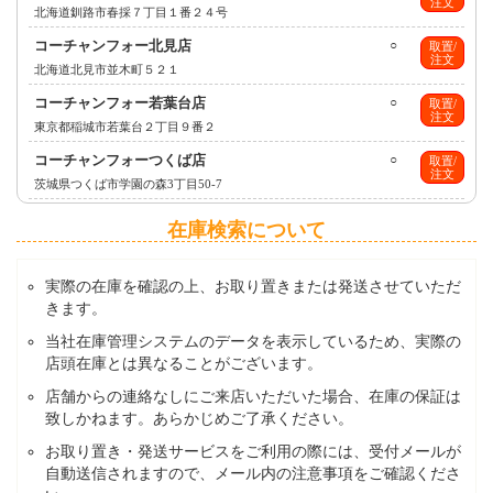
注文
北海道釧路市春採７丁目１番２４号
コーチャンフォー北見店
○
取置/
注文
北海道北見市並木町５２１
コーチャンフォー若葉台店
○
取置/
注文
東京都稲城市若葉台２丁目９番２
コーチャンフォーつくば店
○
取置/
注文
茨城県つくば市学園の森3丁目50-7
在庫検索について
実際の在庫を確認の上、お取り置きまたは発送させていただ
きます。
当社在庫管理システムのデータを表示しているため、実際の
店頭在庫とは異なることがございます。
店舗からの連絡なしにご来店いただいた場合、在庫の保証は
致しかねます。あらかじめご了承ください。
お取り置き・発送サービスをご利用の際には、受付メールが
自動送信されますので、メール内の注意事項をご確認くださ