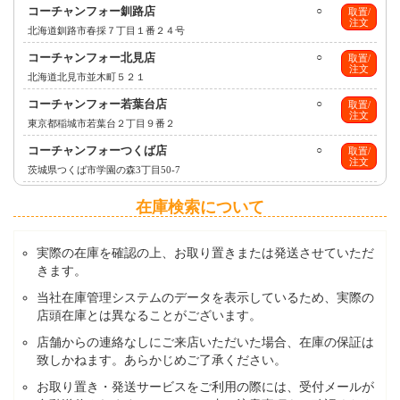
コーチャンフォー釧路店
○
取置/
注文
北海道釧路市春採７丁目１番２４号
コーチャンフォー北見店
○
取置/
注文
北海道北見市並木町５２１
コーチャンフォー若葉台店
○
取置/
注文
東京都稲城市若葉台２丁目９番２
コーチャンフォーつくば店
○
取置/
注文
茨城県つくば市学園の森3丁目50-7
在庫検索について
実際の在庫を確認の上、お取り置きまたは発送させていただ
きます。
当社在庫管理システムのデータを表示しているため、実際の
店頭在庫とは異なることがございます。
店舗からの連絡なしにご来店いただいた場合、在庫の保証は
致しかねます。あらかじめご了承ください。
お取り置き・発送サービスをご利用の際には、受付メールが