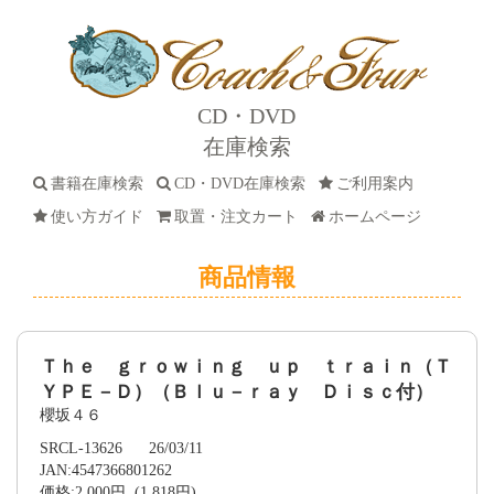
CD・DVD
在庫検索
書籍在庫検索
CD・DVD在庫検索
ご利用案内
使い方ガイド
取置・注文カート
ホームページ
商品情報
Ｔｈｅ ｇｒｏｗｉｎｇ ｕｐ ｔｒａｉｎ（Ｔ
ＹＰＥ－Ｄ）（Ｂｌｕ－ｒａｙ Ｄｉｓｃ付）
櫻坂４６
SRCL-13626 26/03/11
JAN:4547366801262
価格:2,000円 (1,818円)