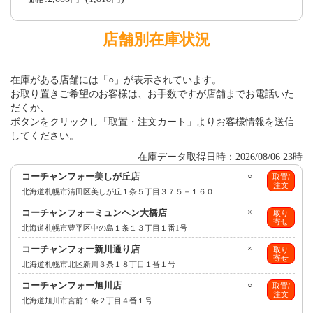
店舗別在庫状況
在庫がある店舗には「○」が表示されています。
お取り置きご希望のお客様は、お手数ですが店舗までお電話いた
だくか、
ボタンをクリックし「取置・注文カート」よりお客様情報を送信
してください。
在庫データ取得日時：2026/08/06 23時
コーチャンフォー美しが丘店
○
取置/
注文
北海道札幌市清田区美しが丘１条５丁目３７５－１６０
コーチャンフォーミュンヘン大橋店
×
取り
寄せ
北海道札幌市豊平区中の島１条１３丁目１番1号
コーチャンフォー新川通り店
×
取り
寄せ
北海道札幌市北区新川３条１８丁目１番１号
コーチャンフォー旭川店
○
取置/
注文
北海道旭川市宮前１条２丁目４番１号