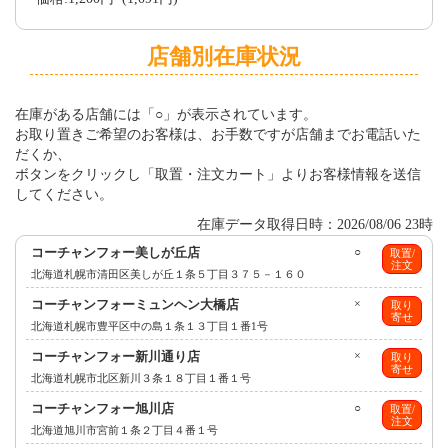
店舗別在庫状況
在庫がある店舗には「○」が表示されています。
お取り置きご希望のお客様は、お手数ですが店舗までお電話いた
だくか、
ボタンをクリックし「取置・注文カート」よりお客様情報を送信
してください。
在庫データ取得日時：2026/08/06 23時
コーチャンフォー美しが丘店
○
取置/
注文
北海道札幌市清田区美しが丘１条５丁目３７５－１６０
コーチャンフォーミュンヘン大橋店
×
取り
寄せ
北海道札幌市豊平区中の島１条１３丁目１番1号
コーチャンフォー新川通り店
×
取り
寄せ
北海道札幌市北区新川３条１８丁目１番１号
コーチャンフォー旭川店
○
取置/
注文
北海道旭川市宮前１条２丁目４番１号