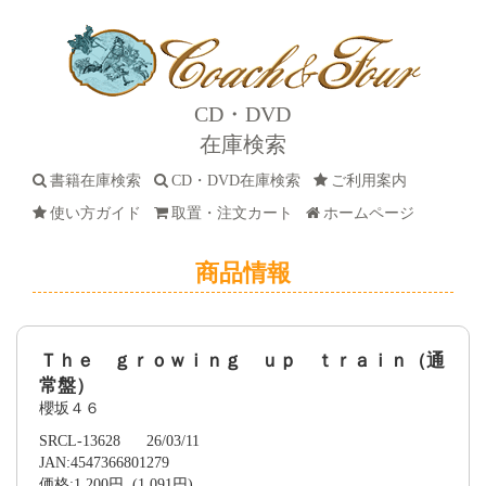
CD・DVD
在庫検索
書籍在庫検索
CD・DVD在庫検索
ご利用案内
使い方ガイド
取置・注文カート
ホームページ
商品情報
Ｔｈｅ ｇｒｏｗｉｎｇ ｕｐ ｔｒａｉｎ（通
常盤）
櫻坂４６
SRCL-13628 26/03/11
JAN:4547366801279
価格:1,200円 (1,091円)