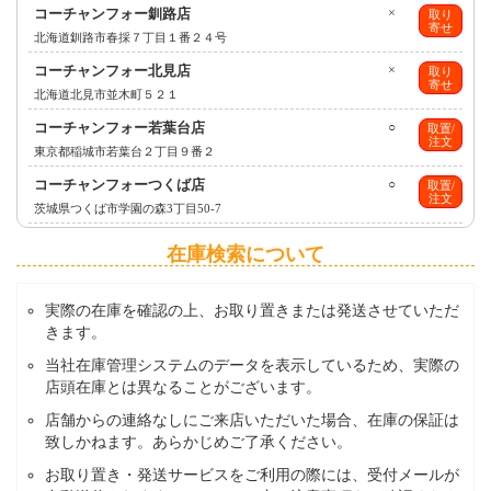
コーチャンフォー釧路店
×
取り
寄せ
北海道釧路市春採７丁目１番２４号
コーチャンフォー北見店
×
取り
寄せ
北海道北見市並木町５２１
コーチャンフォー若葉台店
○
取置/
注文
東京都稲城市若葉台２丁目９番２
コーチャンフォーつくば店
○
取置/
注文
茨城県つくば市学園の森3丁目50-7
在庫検索について
実際の在庫を確認の上、お取り置きまたは発送させていただ
きます。
当社在庫管理システムのデータを表示しているため、実際の
店頭在庫とは異なることがございます。
店舗からの連絡なしにご来店いただいた場合、在庫の保証は
致しかねます。あらかじめご了承ください。
お取り置き・発送サービスをご利用の際には、受付メールが