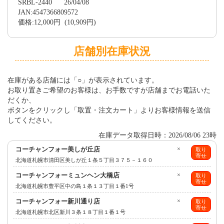
SRBL-2440 26/04/08
JAN:4547366809572
価格:12,000円 (10,909円)
店舗別在庫状況
在庫がある店舗には「○」が表示されています。
お取り置きご希望のお客様は、お手数ですが店舗までお電話いた
だくか、
ボタンをクリックし「取置・注文カート」よりお客様情報を送信
してください。
在庫データ取得日時：2026/08/06 23時
コーチャンフォー美しが丘店
×
取り
寄せ
北海道札幌市清田区美しが丘１条５丁目３７５－１６０
コーチャンフォーミュンヘン大橋店
×
取り
寄せ
北海道札幌市豊平区中の島１条１３丁目１番1号
コーチャンフォー新川通り店
×
取り
寄せ
北海道札幌市北区新川３条１８丁目１番１号