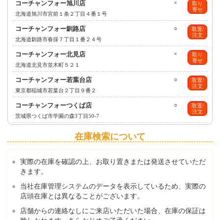
コーチャンフォー旭川店
×
取り
寄せ
北海道旭川市宮前１条２丁目４番１号
コーチャンフォー釧路店
○
取置/
注文
北海道釧路市春採７丁目１番２４号
コーチャンフォー北見店
×
取り
寄せ
北海道北見市並木町５２１
コーチャンフォー若葉台店
○
取置/
注文
東京都稲城市若葉台２丁目９番２
コーチャンフォーつくば店
○
取置/
注文
茨城県つくば市学園の森3丁目50-7
在庫検索について
実際の在庫を確認の上、お取り置きまたは発送させていただ
きます。
当社在庫管理システムのデータを表示しているため、実際の
店頭在庫とは異なることがございます。
店舗からの連絡なしにご来店いただいた場合、在庫の保証は