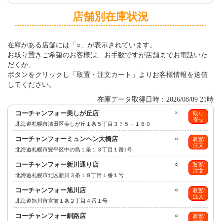
店舗別在庫状況
在庫がある店舗には「○」が表示されています。
お取り置きご希望のお客様は、お手数ですが店舗までお電話いた
だくか、
ボタンをクリックし「取置・注文カート」よりお客様情報を送信
してください。
在庫データ取得日時：2026/08/09 21時
コーチャンフォー美しが丘店
×
取り
寄せ
北海道札幌市清田区美しが丘１条５丁目３７５－１６０
コーチャンフォーミュンヘン大橋店
○
取置/
注文
北海道札幌市豊平区中の島１条１３丁目１番1号
コーチャンフォー新川通り店
○
取置/
注文
北海道札幌市北区新川３条１８丁目１番１号
コーチャンフォー旭川店
○
取置/
注文
北海道旭川市宮前１条２丁目４番１号
コーチャンフォー釧路店
○
取置/