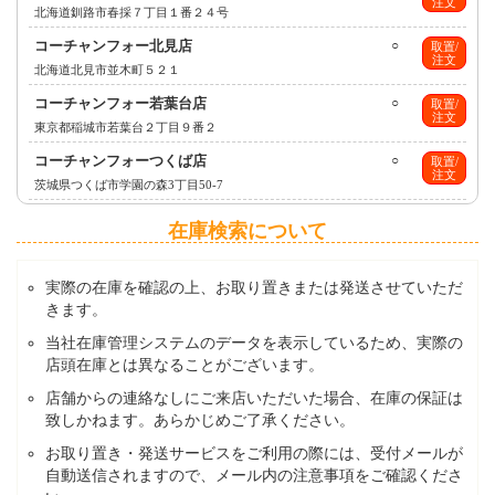
注文
北海道釧路市春採７丁目１番２４号
コーチャンフォー北見店
○
取置/
注文
北海道北見市並木町５２１
コーチャンフォー若葉台店
○
取置/
注文
東京都稲城市若葉台２丁目９番２
コーチャンフォーつくば店
○
取置/
注文
茨城県つくば市学園の森3丁目50-7
在庫検索について
実際の在庫を確認の上、お取り置きまたは発送させていただ
きます。
当社在庫管理システムのデータを表示しているため、実際の
店頭在庫とは異なることがございます。
店舗からの連絡なしにご来店いただいた場合、在庫の保証は
致しかねます。あらかじめご了承ください。
お取り置き・発送サービスをご利用の際には、受付メールが
自動送信されますので、メール内の注意事項をご確認くださ