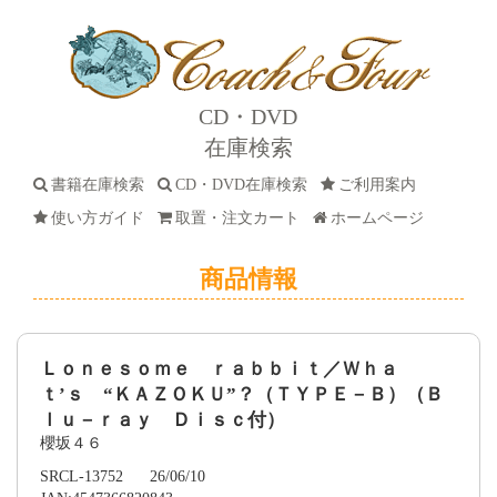
CD・DVD
在庫検索
書籍在庫検索
CD・DVD在庫検索
ご利用案内
使い方ガイド
取置・注文カート
ホームページ
商品情報
Ｌｏｎｅｓｏｍｅ ｒａｂｂｉｔ／Ｗｈａ
ｔ’ｓ “ＫＡＺＯＫＵ”？（ＴＹＰＥ－Ｂ）（Ｂ
ｌｕ－ｒａｙ Ｄｉｓｃ付）
櫻坂４６
SRCL-13752 26/06/10