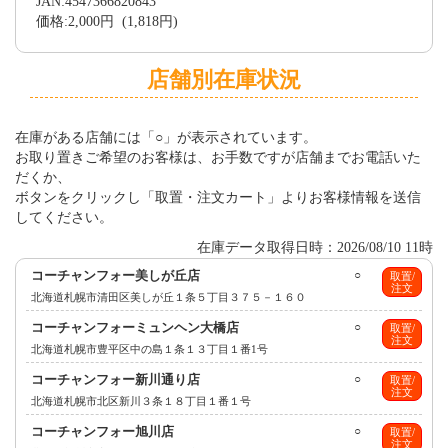
JAN:4547366820843
価格:2,000円 (1,818円)
店舗別在庫状況
在庫がある店舗には「○」が表示されています。
お取り置きご希望のお客様は、お手数ですが店舗までお電話いた
だくか、
ボタンをクリックし「取置・注文カート」よりお客様情報を送信
してください。
在庫データ取得日時：2026/08/10 11時
コーチャンフォー美しが丘店
○
取置/
注文
北海道札幌市清田区美しが丘１条５丁目３７５－１６０
コーチャンフォーミュンヘン大橋店
○
取置/
注文
北海道札幌市豊平区中の島１条１３丁目１番1号
コーチャンフォー新川通り店
○
取置/
注文
北海道札幌市北区新川３条１８丁目１番１号
コーチャンフォー旭川店
○
取置/
注文