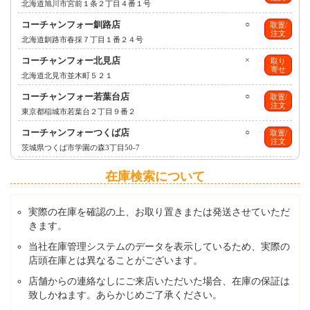
北海道旭川市宮前１条２丁目４番１号
コーチャンフォー釧路店
○
取置/
注文
北海道釧路市春採７丁目１番２４号
コーチャンフォー北見店
×
取り
寄せ
北海道北見市並木町５２１
コーチャンフォー若葉台店
○
取置/
注文
東京都稲城市若葉台２丁目９番２
コーチャンフォーつくば店
○
取置/
注文
茨城県つくば市学園の森3丁目50-7
在庫検索について
実際の在庫を確認の上、お取り置きまたは発送させていただ
きます。
当社在庫管理システムのデータを表示しているため、実際の
店頭在庫とは異なることがございます。
店舗からの連絡なしにご来店いただいた場合、在庫の保証は
致しかねます。あらかじめご了承ください。