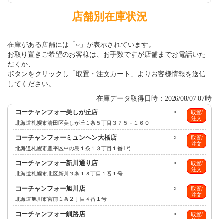
店舗別在庫状況
在庫がある店舗には「○」が表示されています。
お取り置きご希望のお客様は、お手数ですが店舗までお電話いた
だくか、
ボタンをクリックし「取置・注文カート」よりお客様情報を送信
してください。
在庫データ取得日時：2026/08/07 07時
コーチャンフォー美しが丘店
○
取置/
注文
北海道札幌市清田区美しが丘１条５丁目３７５－１６０
コーチャンフォーミュンヘン大橋店
○
取置/
注文
北海道札幌市豊平区中の島１条１３丁目１番1号
コーチャンフォー新川通り店
○
取置/
注文
北海道札幌市北区新川３条１８丁目１番１号
コーチャンフォー旭川店
○
取置/
注文
北海道旭川市宮前１条２丁目４番１号
コーチャンフォー釧路店
○
取置/