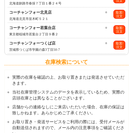
注文
北海道釧路市春採７丁目１番２４号
コーチャンフォー北見店
○
取置/
注文
北海道北見市並木町５２１
コーチャンフォー若葉台店
○
取置/
注文
東京都稲城市若葉台２丁目９番２
コーチャンフォーつくば店
○
取置/
注文
茨城県つくば市学園の森3丁目50-7
在庫検索について
実際の在庫を確認の上、お取り置きまたは発送させていただ
きます。
当社在庫管理システムのデータを表示しているため、実際の
店頭在庫とは異なることがございます。
店舗からの連絡なしにご来店いただいた場合、在庫の保証は
致しかねます。あらかじめご了承ください。
お取り置き・発送サービスをご利用の際には、受付メールが
自動送信されますので、メール内の注意事項をご確認くださ